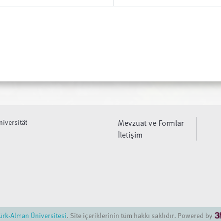
niversität
Mevzuat ve Formlar
İletişim
ürk-Alman Üniversitesi
. Site içeriklerinin tüm hakkı saklıdır. Powered by