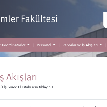
limler Fakültesi
 Koordinatörler
Personel
Raporlar ve İş Akışları
İş Akışları
AÜ İş Süreç El Kitabı için
tıklayınız
.