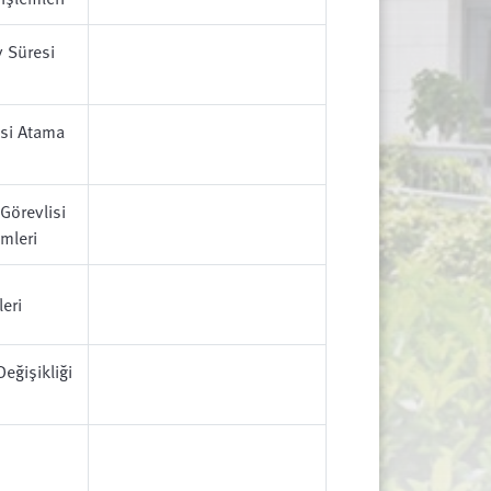
 Süresi
isi Atama
Görevlisi
mleri
eri
eğişikliği