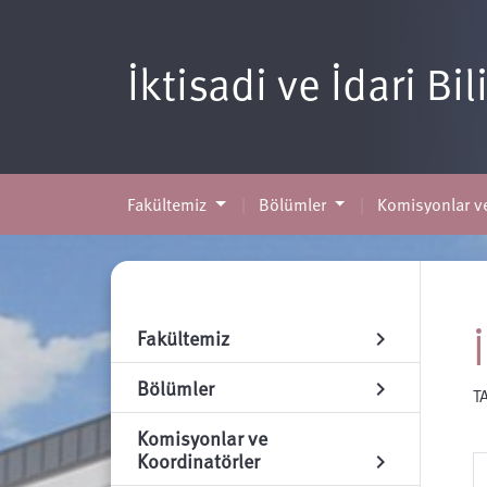
İktisadi ve İdari Bi
Fakültemiz
Bölümler
Komisyonlar ve
Fakültemiz
chevron_right
Bölümler
chevron_right
T
Komisyonlar ve
Koordinatörler
chevron_right