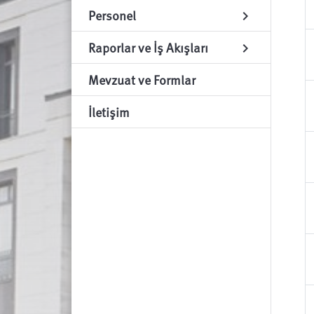
Personel
chevron_right
Raporlar ve İş Akışları
chevron_right
Mevzuat ve Formlar
İletişim