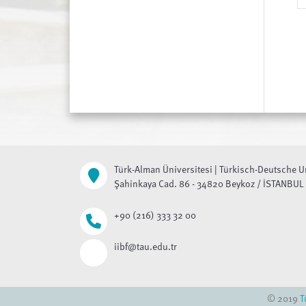
Türk-Alman Üniversitesi | Türkisch-Deutsche U
Şahinkaya Cad. 86 - 34820 Beykoz / İSTANBUL
+90 (216) 333 32 00
iibf@tau.edu.tr
© 2019
T