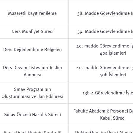
Mazeretli Kayıt Yenileme
38. Madde Görevlendirme İ
Ders Muafiyet Süreci
39. Madde Görevlendirme İ
40. madde Görevlendirme İş
Ders Değerlendirme Belgeleri
40a İşlemleri
Ders Devam Listesinin Teslim
40. madde Görevlendirme İş
Alınması
40b İşlemleri
Sınav Programının
13b-4 Görevlendirme İşle
Oluşturulması ve İlan Edilmesi
Fakülte Akademik Personel B
Sınav Öncesi Hazırlık Süreci
Kabul Süreci
Sınav Dersliklerinin Kontrolü
Doktor Öğretim Üyesi Atama 