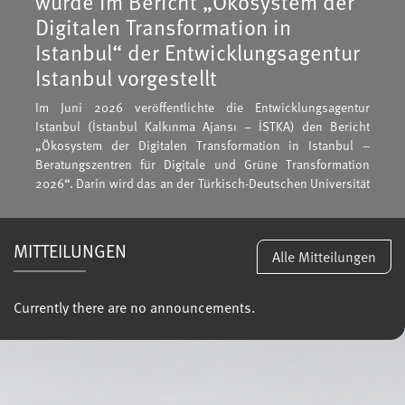
wurde im Bericht „Ökosystem der
Digitalen Transformation in
Istanbul“ der Entwicklungsagentur
Istanbul vorgestellt
Im Juni 2026 veröffentlichte die Entwicklungsagentur
Istanbul (İstanbul Kalkınma Ajansı – İSTKA) den Bericht
„Ökosystem der Digitalen Transformation in Istanbul –
Beratungszentren für Digitale und Grüne Transformation
2026“. Darin wird das an der Türkisch-Deutschen Universität
tätige Zentrum für Angewandte Forschung und Praxis zur
Digitalen Transformation (DDUAM) als einer der bedeutenden
Akteure …
MITTEILUNGEN
Alle Mitteilungen
Mehr
Currently there are no announcements.