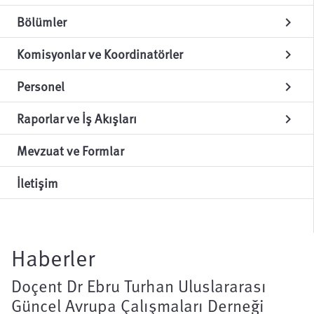
Bölümler
chevron_right
Komisyonlar ve Koordinatörler
chevron_right
Personel
chevron_right
Raporlar ve İş Akışları
chevron_right
Mevzuat ve Formlar
İletişim
Haberler
Doçent Dr Ebru Turhan Uluslararası
Güncel Avrupa Çalışmaları Derneği