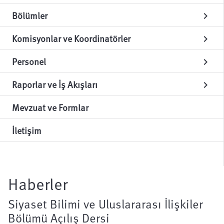
Bölümler
chevron_right
Komisyonlar ve Koordinatörler
chevron_right
Personel
chevron_right
Raporlar ve İş Akışları
chevron_right
Mevzuat ve Formlar
İletişim
Haberler
Siyaset Bilimi ve Uluslararası İlişkiler
Bölümü Açılış Dersi